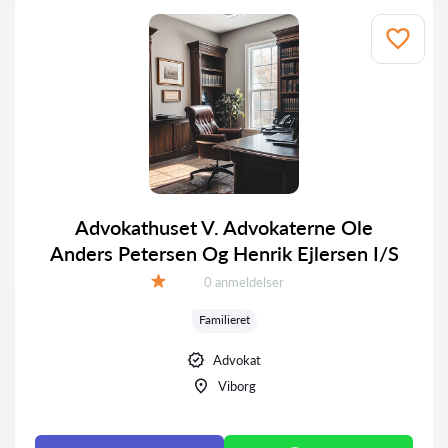
Advokathuset V. Advokaterne Ole
Anders Petersen Og Henrik Ejlersen I/S
Anmeldelser:
0 anmeldelser
Bedømmelse:
Familieret
Advokat
Viborg