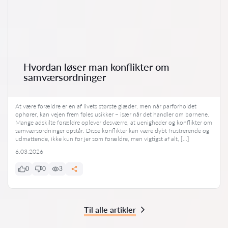
Hvordan løser man konflikter om
samværsordninger
At være forældre er en af livets største glæder, men når parforholdet
ophører, kan vejen frem føles usikker – især når det handler om børnene.
Mange adskilte forældre oplever desværre, at uenigheder og konflikter om
samværsordninger opstår. Disse konflikter kan være dybt frustrerende og
udmattende, ikke kun for jer som forældre, men vigtigst af alt, […]
6.03.2026
0
0
3
Til alle artikler