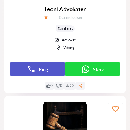
Leoni Advokater
Anmeldelser:
0 anmeldelser
Bedømmelse:
Familieret
Advokat
Viborg
Ring
Skriv
0
0
20