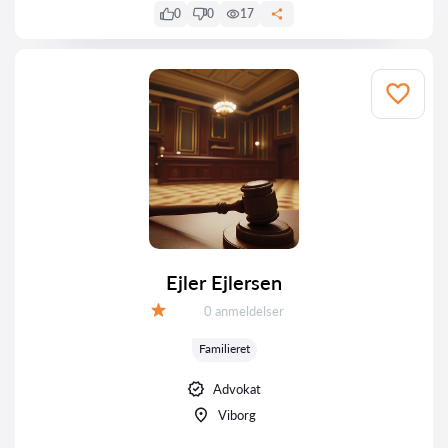
0
0
17
Ejler Ejlersen
Anmeldelser:
0 anmeldelser
Bedømmelse:
Familieret
Advokat
Viborg