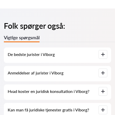
Folk spørger også:
Vigtige spørgsmål
De bedste jurister i Viborg
Vi har samlet en liste over de bedste jurister i Viborg med
Anmeldelser af jurister i Viborg
fuld information: priser, anmeldelser, telefonnummer og
adresse.
På vores platform har vi samlet ægte anmeldelser af jurister.
Hvad koster en juridisk konsultation i Viborg?
Vi sletter ikke negative anmeldelser, og det er ikke muligt at
manipulere dem.
Juridisk konsultation i Viborg starter fra 700 DKK og opefter
Kan man få juridiske tjenester gratis i Viborg?
(priserne kan variere afhængigt af spørgsmålets
kompleksitet og svarform).