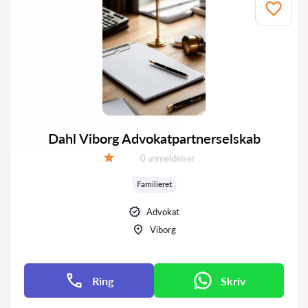
Dahl Viborg Advokatpartnerselskab
Anmeldelser:
0 anmeldelser
Bedømmelse:
Familieret
Advokat
Viborg
Ring
Skriv