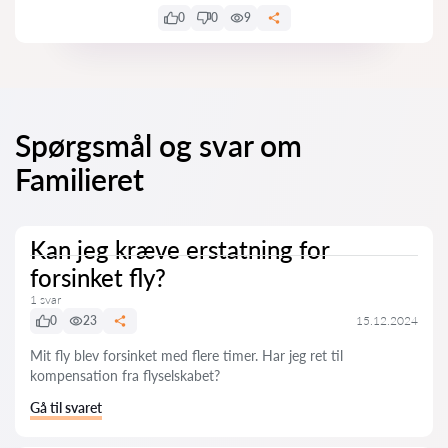
0
0
9
Spørgsmål og svar om
Familieret
Kan jeg kræve erstatning for
forsinket fly?
1 svar
0
23
15.12.2024
Mit fly blev forsinket med flere timer. Har jeg ret til
kompensation fra flyselskabet?
Gå til svaret