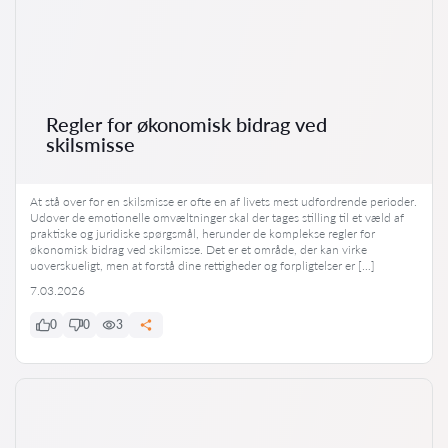
Regler for økonomisk bidrag ved
skilsmisse
At stå over for en skilsmisse er ofte en af livets mest udfordrende perioder.
Udover de emotionelle omvæltninger skal der tages stilling til et væld af
praktiske og juridiske spørgsmål, herunder de komplekse regler for
økonomisk bidrag ved skilsmisse. Det er et område, der kan virke
uoverskueligt, men at forstå dine rettigheder og forpligtelser er […]
7.03.2026
0
0
3