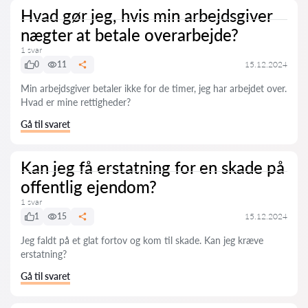
Hvad gør jeg, hvis min arbejdsgiver
nægter at betale overarbejde?
1 svar
0
11
15.12.2024
Min arbejdsgiver betaler ikke for de timer, jeg har arbejdet over.
Hvad er mine rettigheder?
Gå til svaret
Kan jeg få erstatning for en skade på
offentlig ejendom?
1 svar
1
15
15.12.2024
Jeg faldt på et glat fortov og kom til skade. Kan jeg kræve
erstatning?
Gå til svaret