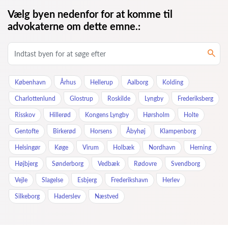
Vælg byen nedenfor for at komme til
advokaterne om dette emne.:
København
Århus
Hellerup
Aalborg
Kolding
Charlottenlund
Glostrup
Roskilde
Lyngby
Frederiksberg
Risskov
Hillerød
Kongens Lyngby
Hørsholm
Holte
Gentofte
Birkerød
Horsens
Åbyhøj
Klampenborg
Helsingør
Køge
Virum
Holbæk
Nordhavn
Herning
Højbjerg
Sønderborg
Vedbæk
Rødovre
Svendborg
Vejle
Slagelse
Esbjerg
Frederikshavn
Herlev
Silkeborg
Haderslev
Næstved