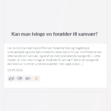
Kan man tvinge en forælder til samvær?
I en skilsmisse med højkonflikt kan forældre føle sig magtesløse,
overvældede og dybt bekymrede for deres børns trivsel. Konflikterne kan
ofte handle om samvær, og et af de mest presserende spørgsmål, vi ofte
møder, er: Kan man tvinge en forælder til samvær? Det er et spørgsmål,
der ikke kun rummer juridiske aspekter, men også dybe […]
23.05.2026
0
0
5