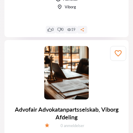
Viborg
0
0
19
Advofair Advokatanpartsselskab, Viborg
Afdeling
Anmeldelser:
0 anmeldelser
Bedømmelse: