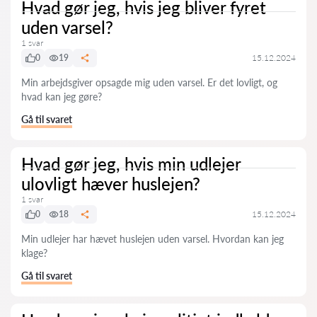
Hvad gør jeg, hvis jeg bliver fyret
uden varsel?
1 svar
0
19
15.12.2024
Min arbejdsgiver opsagde mig uden varsel. Er det lovligt, og
hvad kan jeg gøre?
Gå til svaret
Hvad gør jeg, hvis min udlejer
ulovligt hæver huslejen?
1 svar
0
18
15.12.2024
Min udlejer har hævet huslejen uden varsel. Hvordan kan jeg
klage?
Gå til svaret