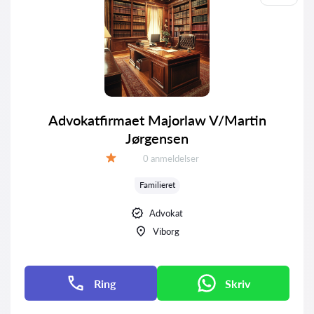
Advokatfirmaet Majorlaw V/Martin
Jørgensen
Anmeldelser:
0 anmeldelser
Bedømmelse:
Familieret
Advokat
Viborg
Ring
Skriv