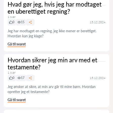
Hvad gør jeg, hvis jeg har modtaget
en uberettiget regning?
1 svar
0
15
15.12.2024
Jeg har modtaget en regning, jeg ikke mener er berettiget.
Hvordan kan jeg klage?
Gå til svaret
Hvordan sikrer jeg min arv med et
testamente?
1 svar
0
17
15.12.2024
Jeg ønsker at sikre, at min arv går til mine børn. Hvordan
opretter jeg et testamente?
Gå til svaret