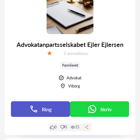
Advokatanpartsselskabet Ejler Ejlersen
Anmeldelser:
0 anmeldelser
Bedømmelse:
Familieret
Advokat
Viborg
Ring
Skriv
0
0
15