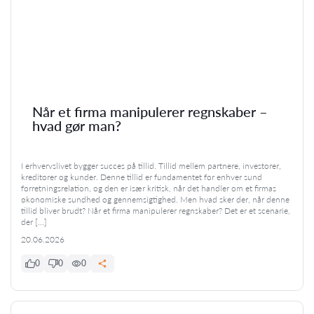
Når et firma manipulerer regnskaber –
hvad gør man?
I erhvervslivet bygger succes på tillid. Tillid mellem partnere, investorer,
kreditorer og kunder. Denne tillid er fundamentet for enhver sund
forretningsrelation, og den er især kritisk, når det handler om et firmas
økonomiske sundhed og gennemsigtighed. Men hvad sker der, når denne
tillid bliver brudt? Når et firma manipulerer regnskaber? Det er et scenarie,
der […]
20.06.2026
0
0
0