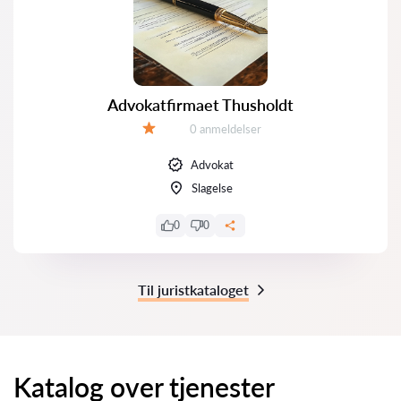
Advokatfirmaet Thusholdt
Anmeldelser:
0 anmeldelser
Bedømmelse:
Advokat
Slagelse
0
0
Til juristkataloget
Katalog over tjenester