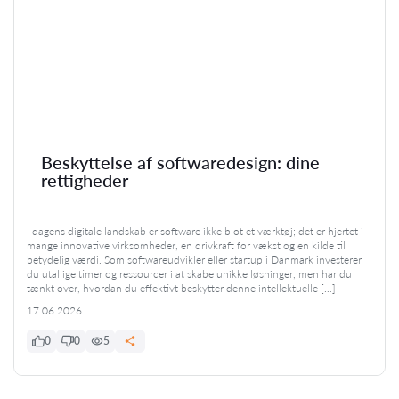
Beskyttelse af softwaredesign: dine
rettigheder
I dagens digitale landskab er software ikke blot et værktøj; det er hjertet i
mange innovative virksomheder, en drivkraft for vækst og en kilde til
betydelig værdi. Som softwareudvikler eller startup i Danmark investerer
du utallige timer og ressourcer i at skabe unikke løsninger, men har du
tænkt over, hvordan du effektivt beskytter denne intellektuelle […]
17.06.2026
0
0
5