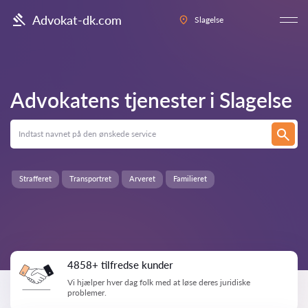
Advokat-dk.com
Slagelse
Advokatens tjenester i
Slagelse
Strafferet
Transportret
Arveret
Familieret
4858+ tilfredse kunder
Vi hjælper hver dag folk med at løse deres juridiske
problemer.