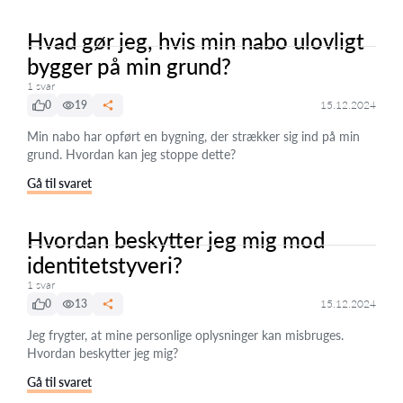
Hvad gør jeg, hvis min nabo ulovligt
bygger på min grund?
1 svar
0
19
15.12.2024
Min nabo har opført en bygning, der strækker sig ind på min
grund. Hvordan kan jeg stoppe dette?
Gå til svaret
Hvordan beskytter jeg mig mod
identitetstyveri?
1 svar
0
13
15.12.2024
Jeg frygter, at mine personlige oplysninger kan misbruges.
Hvordan beskytter jeg mig?
Gå til svaret