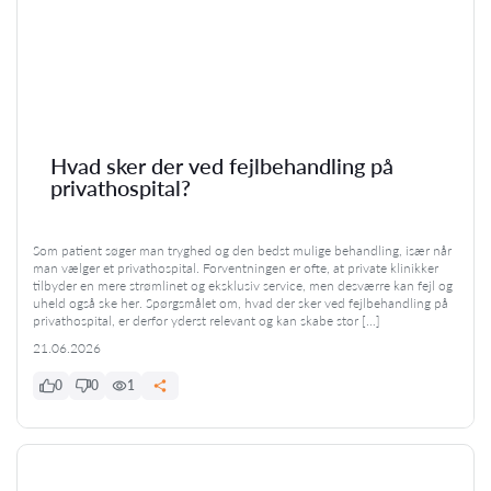
Hvad sker der ved fejlbehandling på
privathospital?
Som patient søger man tryghed og den bedst mulige behandling, især når
man vælger et privathospital. Forventningen er ofte, at private klinikker
tilbyder en mere strømlinet og eksklusiv service, men desværre kan fejl og
uheld også ske her. Spørgsmålet om, hvad der sker ved fejlbehandling på
privathospital, er derfor yderst relevant og kan skabe stor […]
21.06.2026
0
0
1