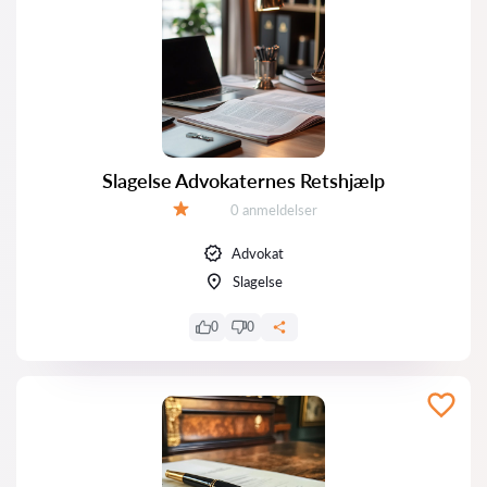
Slagelse Advokaternes Retshjælp
Anmeldelser:
0 anmeldelser
Bedømmelse:
Advokat
Slagelse
0
0