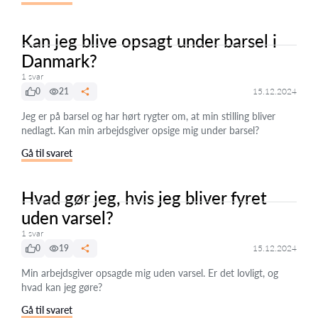
Kan jeg blive opsagt under barsel i
Danmark?
1 svar
0
21
15.12.2024
Jeg er på barsel og har hørt rygter om, at min stilling bliver
nedlagt. Kan min arbejdsgiver opsige mig under barsel?
Gå til svaret
Hvad gør jeg, hvis jeg bliver fyret
uden varsel?
1 svar
0
19
15.12.2024
Min arbejdsgiver opsagde mig uden varsel. Er det lovligt, og
hvad kan jeg gøre?
Gå til svaret