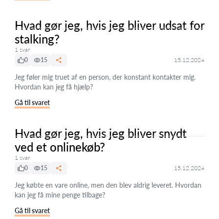
Hvad gør jeg, hvis jeg bliver udsat for
stalking?
1 svar
0
15
15.12.2024
Jeg føler mig truet af en person, der konstant kontakter mig.
Hvordan kan jeg få hjælp?
Gå til svaret
Hvad gør jeg, hvis jeg bliver snydt
ved et onlinekøb?
1 svar
0
15
15.12.2024
Jeg købte en vare online, men den blev aldrig leveret. Hvordan
kan jeg få mine penge tilbage?
Gå til svaret