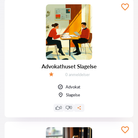
Advokathuset Slagelse
Anmeldelser:
0 anmeldelser
Bedømmelse:
Advokat
Slagelse
0
0