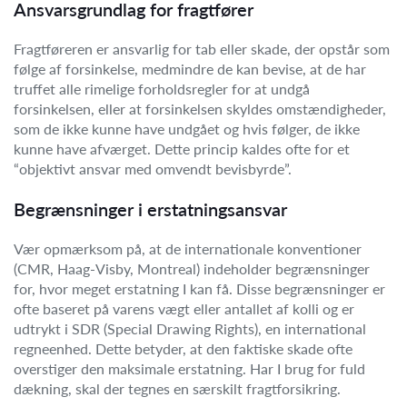
Ansvarsgrundlag for fragtfører
Fragtføreren er ansvarlig for tab eller skade, der opstår som
følge af forsinkelse, medmindre de kan bevise, at de har
truffet alle rimelige forholdsregler for at undgå
forsinkelsen, eller at forsinkelsen skyldes omstændigheder,
som de ikke kunne have undgået og hvis følger, de ikke
kunne have afværget. Dette princip kaldes ofte for et
“objektivt ansvar med omvendt bevisbyrde”.
Begrænsninger i erstatningsansvar
Vær opmærksom på, at de internationale konventioner
(CMR, Haag-Visby, Montreal) indeholder begrænsninger
for, hvor meget erstatning I kan få. Disse begrænsninger er
ofte baseret på varens vægt eller antallet af kolli og er
udtrykt i SDR (Special Drawing Rights), en international
regneenhed. Dette betyder, at den faktiske skade ofte
overstiger den maksimale erstatning. Har I brug for fuld
dækning, skal der tegnes en særskilt fragtforsikring.