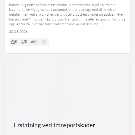
Forestil dig dette scenarie: En værdifuld forsendelse er på vej fra din
lagerhal til en vigtig kunde i udlandet. Alt er planlagt ned til mindste
detalje, men ved ankomst er der pludselig opstået skader på godset. Hvem
har ansvaret? Hvordan skal du som transportfirma eller eksportør forholde
dig? At forstå, hvornår transportørens ansvar dækker ved […]
30.03.2026
0
0
1
Erstatning ved transportskader