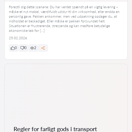
Forestil dig dette scenarie: Du har ventet spændt på en vigtig levering –
måske et nyt møbel, værdifuldt udstyr til din virksomhed, eller endda en
personlig gave. Pakken ankommer, men ved udpakning opdager du, at
indholdet er beskadiget. Eller måske er pakken forsvundet helt.
Situationen er frustrerende, stressende og kan medføre betydelige
økonomiske tab for […]
25.02.2026
0
0
2
Regler for farligt gods i transport