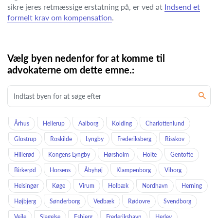
sikre jeres retmæssige erstatning på, er ved at
Indsend et
formelt krav om kompensation
.
Vælg byen nedenfor for at komme til
advokaterne om dette emne.:
Århus
Hellerup
Aalborg
Kolding
Charlottenlund
Glostrup
Roskilde
Lyngby
Frederiksberg
Risskov
Hillerød
Kongens Lyngby
Hørsholm
Holte
Gentofte
Birkerød
Horsens
Åbyhøj
Klampenborg
Viborg
Helsingør
Køge
Virum
Holbæk
Nordhavn
Herning
Højbjerg
Sønderborg
Vedbæk
Rødovre
Svendborg
Vejle
Slagelse
Esbjerg
Frederikshavn
Herlev