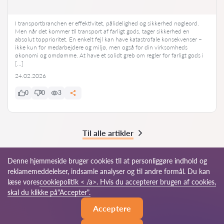
I transportbranchen er effektivitet, pålidelighed og sikkerhed nøgleord.
Men når det kommer til transport af farligt gods, tager sikkerhed en
absolut topprioritet. En enkelt fejl kan have katastrofale konsekvenser –
ikke kun for medarbejdere og miljø, men også for din virksomheds
økonomi og omdømme. At have et solidt greb om regler for farligt gods i
[…]
24.02.2026
0
0
3
Til alle artikler
Denne hjemmeside bruger cookies til at personliggøre indhold og
reklamemeddelelser, indsamle analyser og til andre formål. Du kan
© 2026 Advokat-dk.com
læse vores
cookiepolitik < /a>. Hvis du accepterer brugen af cookies,
skal du klikke på"Accepter".
Vores verdensomspændende
Brugsregler
Sitemap
Acceptere
netværk