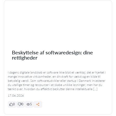
Beskyttelse af softwaredesign: dine
rettigheder
I dagens digitale landskab er software ikke blot et værktøj; det er hjertet i
mange innovative virksomheder, en drivkraft for vækst og en kilde til
betydelig værdi. Som softwareudvikler eller startup i Danmark investerer
du utallige timer og ressourcer i at skabe unikke løsninger, men har du
tænkt over, hvordan du effektivt beskytter denne intellektuelle […]
17.06.2026
0
0
5