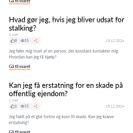
Gå til svaret
Hvad gør jeg, hvis jeg bliver udsat for
stalking?
1 svar
0
15
15.12.2024
Jeg føler mig truet af en person, der konstant kontakter mig.
Hvordan kan jeg få hjælp?
Gå til svaret
Kan jeg få erstatning for en skade på
offentlig ejendom?
1 svar
1
15
15.12.2024
Jeg faldt på et glat fortov og kom til skade. Kan jeg kræve
erstatning?
Gå til svaret