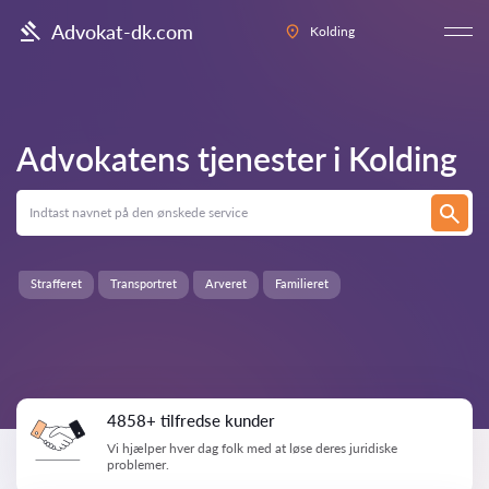
Advokat-dk.com
Kolding
Advokatens tjenester i
Kolding
Strafferet
Transportret
Arveret
Familieret
4858+ tilfredse kunder
Vi hjælper hver dag folk med at løse deres juridiske
problemer.