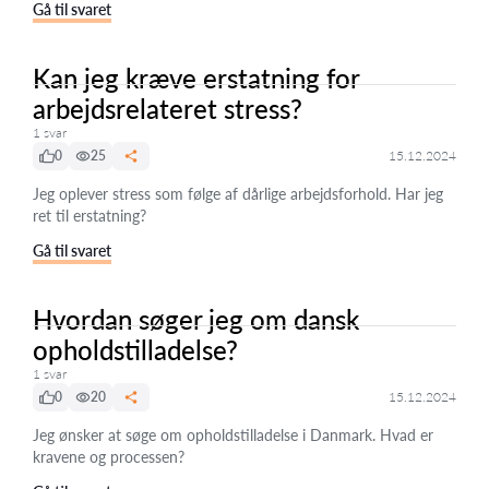
Gå til svaret
Kan jeg kræve erstatning for
arbejdsrelateret stress?
1 svar
0
25
15.12.2024
Jeg oplever stress som følge af dårlige arbejdsforhold. Har jeg
ret til erstatning?
Gå til svaret
Hvordan søger jeg om dansk
opholdstilladelse?
1 svar
0
20
15.12.2024
Jeg ønsker at søge om opholdstilladelse i Danmark. Hvad er
kravene og processen?