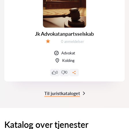
Jk Advokatanpartsselskab
Anmeldelser:
0 anmeldelser
Bedømmelse:
Advokat
Kolding
0
0
Til juristkataloget
Katalog over tjenester