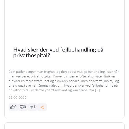
Hvad sker der ved fejlbehandling på
privathospital?
Som patient søger man tryghed og den bedst mulige behandling, især når
man vælger et privathospital. Forventningen er ofte, at private klinikker
tilbyder en mere strømlinet og eksklusiv service, men desværre kan fejl og
uheld også ske her. Spørgsmålet om, hvad der sker ved fejlbehandling på
privathospital, er derfor yderst relevant og kan skabe stor […]
21.06.2026
0
0
1