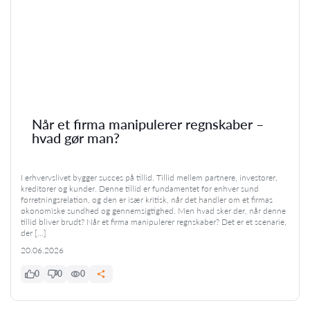
Når et firma manipulerer regnskaber –
hvad gør man?
I erhvervslivet bygger succes på tillid. Tillid mellem partnere, investorer,
kreditorer og kunder. Denne tillid er fundamentet for enhver sund
forretningsrelation, og den er især kritisk, når det handler om et firmas
økonomiske sundhed og gennemsigtighed. Men hvad sker der, når denne
tillid bliver brudt? Når et firma manipulerer regnskaber? Det er et scenarie,
der […]
20.06.2026
0
0
0