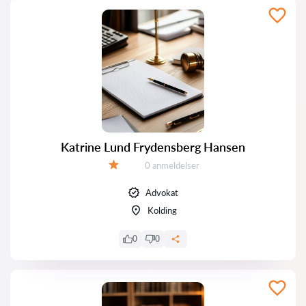
Katrine Lund Frydensberg Hansen
Anmeldelser:
0 anmeldelser
Bedømmelse:
Advokat
Kolding
0
0