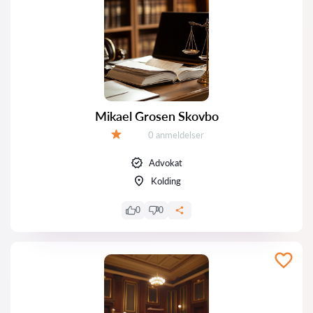
Mikael Grosen Skovbo
Anmeldelser:
0 anmeldelser
Bedømmelse:
Advokat
Kolding
0
0