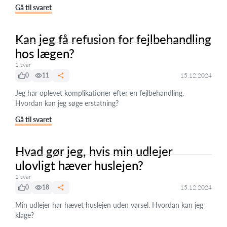
Gå til svaret
Kan jeg få refusion for fejlbehandling
hos lægen?
1 svar
0
11
15.12.2024
Jeg har oplevet komplikationer efter en fejlbehandling.
Hvordan kan jeg søge erstatning?
Gå til svaret
Hvad gør jeg, hvis min udlejer
ulovligt hæver huslejen?
1 svar
0
18
15.12.2024
Min udlejer har hævet huslejen uden varsel. Hvordan kan jeg
klage?