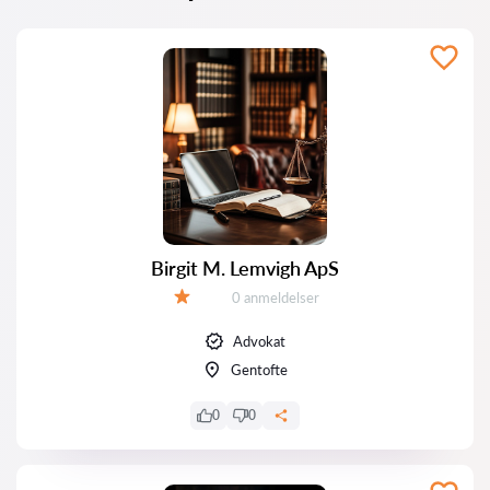
Birgit M. Lemvigh ApS
Anmeldelser:
0 anmeldelser
Bedømmelse:
Advokat
Gentofte
0
0