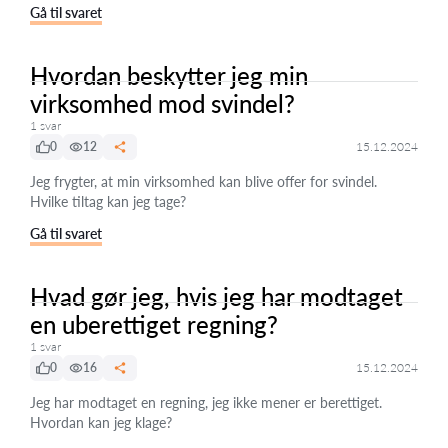
Gå til svaret
Hvordan beskytter jeg min
virksomhed mod svindel?
1 svar
0
12
15.12.2024
Jeg frygter, at min virksomhed kan blive offer for svindel.
Hvilke tiltag kan jeg tage?
Gå til svaret
Hvad gør jeg, hvis jeg har modtaget
en uberettiget regning?
1 svar
0
16
15.12.2024
Jeg har modtaget en regning, jeg ikke mener er berettiget.
Hvordan kan jeg klage?