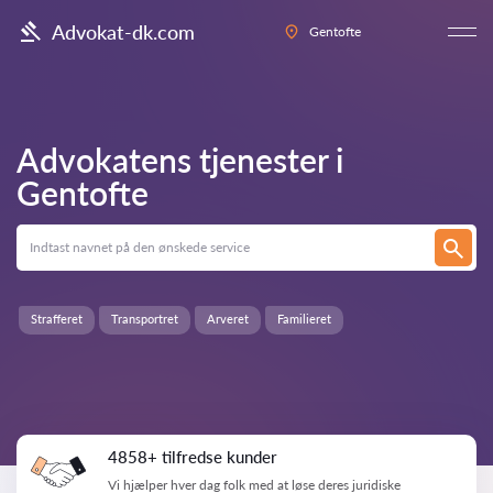
Advokat-dk.com
Gentofte
Advokatens tjenester i
Gentofte
Strafferet
Transportret
Arveret
Familieret
4858+ tilfredse kunder
Vi hjælper hver dag folk med at løse deres juridiske