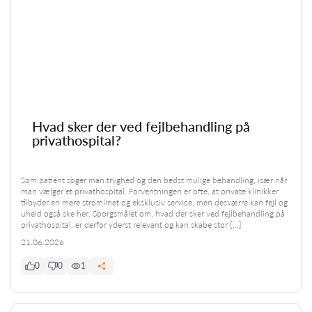
Hvad sker der ved fejlbehandling på
privathospital?
Som patient søger man tryghed og den bedst mulige behandling, især når
man vælger et privathospital. Forventningen er ofte, at private klinikker
tilbyder en mere strømlinet og eksklusiv service, men desværre kan fejl og
uheld også ske her. Spørgsmålet om, hvad der sker ved fejlbehandling på
privathospital, er derfor yderst relevant og kan skabe stor […]
21.06.2026
0
0
1