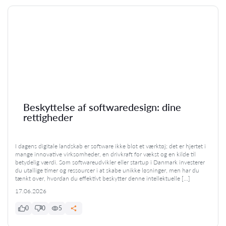
Beskyttelse af softwaredesign: dine
rettigheder
I dagens digitale landskab er software ikke blot et værktøj; det er hjertet i
mange innovative virksomheder, en drivkraft for vækst og en kilde til
betydelig værdi. Som softwareudvikler eller startup i Danmark investerer
du utallige timer og ressourcer i at skabe unikke løsninger, men har du
tænkt over, hvordan du effektivt beskytter denne intellektuelle […]
17.06.2026
0
0
5