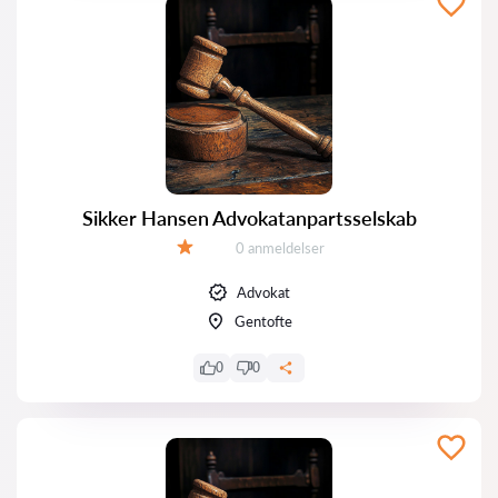
Sikker Hansen Advokatanpartsselskab
Anmeldelser:
0 anmeldelser
Bedømmelse:
Advokat
Gentofte
0
0