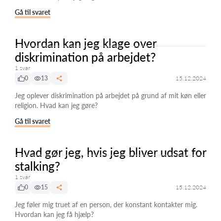
Gå til svaret
Hvordan kan jeg klage over
diskrimination på arbejdet?
1 svar
0
13
15.12.2024
Jeg oplever diskrimination på arbejdet på grund af mit køn eller
religion. Hvad kan jeg gøre?
Gå til svaret
Hvad gør jeg, hvis jeg bliver udsat for
stalking?
1 svar
0
15
15.12.2024
Jeg føler mig truet af en person, der konstant kontakter mig.
Hvordan kan jeg få hjælp?