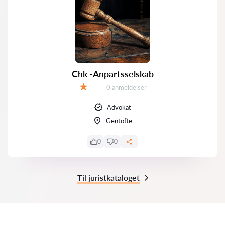
Chk -Anpartsselskab
Anmeldelser:
0 anmeldelser
Bedømmelse:
Advokat
Gentofte
0
0
Til juristkataloget