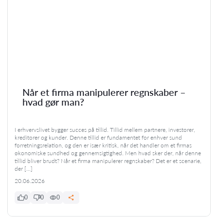
Når et firma manipulerer regnskaber –
hvad gør man?
I erhvervslivet bygger succes på tillid. Tillid mellem partnere, investorer,
kreditorer og kunder. Denne tillid er fundamentet for enhver sund
forretningsrelation, og den er især kritisk, når det handler om et firmas
økonomiske sundhed og gennemsigtighed. Men hvad sker der, når denne
tillid bliver brudt? Når et firma manipulerer regnskaber? Det er et scenarie,
der […]
20.06.2026
0
0
0