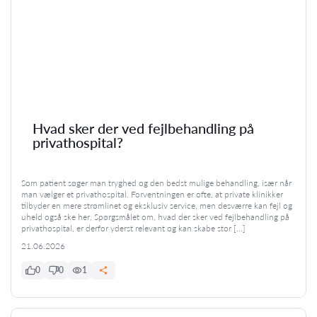
Hvad sker der ved fejlbehandling på
privathospital?
Som patient søger man tryghed og den bedst mulige behandling, især når
man vælger et privathospital. Forventningen er ofte, at private klinikker
tilbyder en mere strømlinet og eksklusiv service, men desværre kan fejl og
uheld også ske her. Spørgsmålet om, hvad der sker ved fejlbehandling på
privathospital, er derfor yderst relevant og kan skabe stor […]
21.06.2026
0
0
1