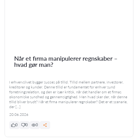
Når et firma manipulerer regnskaber –
hvad gør man?
I erhvervslivet bygger succes på tillid. Tillid mellem partnere, investorer,
kreditorer og kunder. Denne tillid er fundamentet for enhver sund
forretningsrelation, og den er især kritisk, når det handler om et firmas
økonomiske sundhed og gennemsigtighed. Men hvad sker der, når denne
tillid bliver brudt? Når et firma manipulerer regnskaber? Det er et scenarie,
der […]
20.06.2026
0
0
0