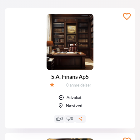
S.A. Finans ApS
Anmeldelser:
0 anmeldelser
Bedømmelse:
Advokat
Næstved
0
0