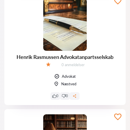
Henrik Rasmussen Advokatanpartsselskab
Anmeldelser:
0 anmeldelser
Bedømmelse:
Advokat
Næstved
0
0