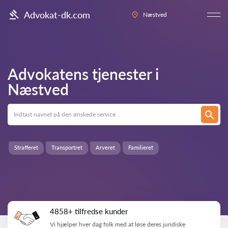
Advokat-dk.com
Næstved
Advokatens tjenester i
Næstved
Strafferet
Transportret
Arveret
Familieret
4858+ tilfredse kunder
Vi hjælper hver dag folk med at løse deres juridiske