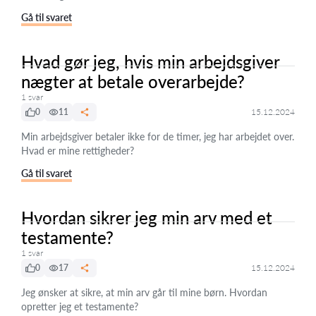
Gå til svaret
Hvad gør jeg, hvis min arbejdsgiver
nægter at betale overarbejde?
1 svar
0
11
15.12.2024
Min arbejdsgiver betaler ikke for de timer, jeg har arbejdet over.
Hvad er mine rettigheder?
Gå til svaret
Hvordan sikrer jeg min arv med et
testamente?
1 svar
0
17
15.12.2024
Jeg ønsker at sikre, at min arv går til mine børn. Hvordan
opretter jeg et testamente?