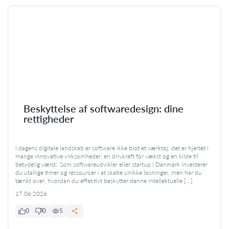
Beskyttelse af softwaredesign: dine
rettigheder
I dagens digitale landskab er software ikke blot et værktøj; det er hjertet i
mange innovative virksomheder, en drivkraft for vækst og en kilde til
betydelig værdi. Som softwareudvikler eller startup i Danmark investerer
du utallige timer og ressourcer i at skabe unikke løsninger, men har du
tænkt over, hvordan du effektivt beskytter denne intellektuelle […]
17.06.2026
0
0
5