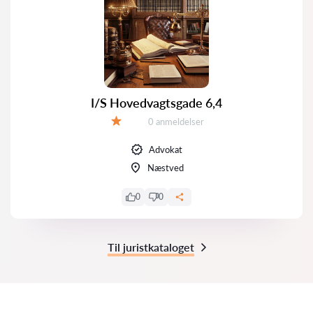
I/S Hovedvagtsgade 6,4
Anmeldelser:
0 anmeldelser
Bedømmelse:
Advokat
Næstved
0
0
Til juristkataloget