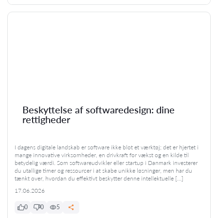
Beskyttelse af softwaredesign: dine
rettigheder
I dagens digitale landskab er software ikke blot et værktøj; det er hjertet i
mange innovative virksomheder, en drivkraft for vækst og en kilde til
betydelig værdi. Som softwareudvikler eller startup i Danmark investerer
du utallige timer og ressourcer i at skabe unikke løsninger, men har du
tænkt over, hvordan du effektivt beskytter denne intellektuelle […]
17.06.2026
0
0
5