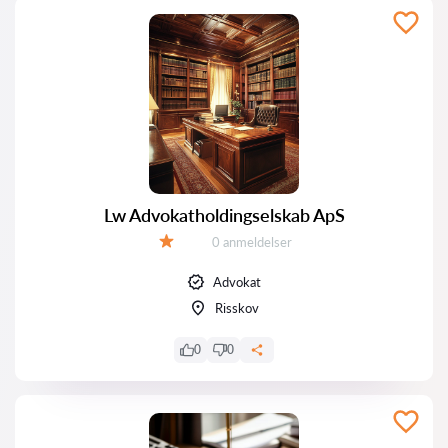
Lw Advokatholdingselskab ApS
Anmeldelser:
0 anmeldelser
Bedømmelse:
Advokat
Risskov
0
0