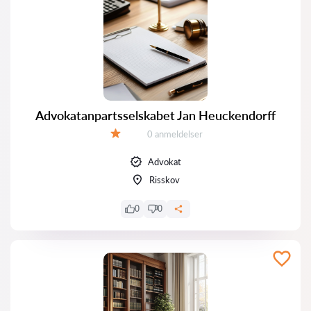
Advokatanpartsselskabet Jan Heuckendorff
Anmeldelser:
0 anmeldelser
Bedømmelse:
Advokat
Risskov
0
0