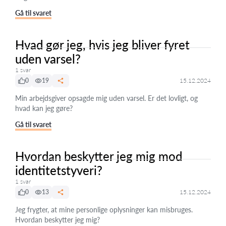
Gå til svaret
Hvad gør jeg, hvis jeg bliver fyret
uden varsel?
1 svar
0
19
15.12.2024
Min arbejdsgiver opsagde mig uden varsel. Er det lovligt, og
hvad kan jeg gøre?
Gå til svaret
Hvordan beskytter jeg mig mod
identitetstyveri?
1 svar
0
13
15.12.2024
Jeg frygter, at mine personlige oplysninger kan misbruges.
Hvordan beskytter jeg mig?