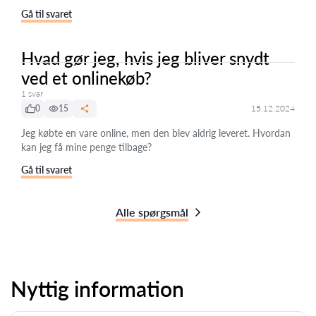
Gå til svaret
Hvad gør jeg, hvis jeg bliver snydt
ved et onlinekøb?
1 svar
0
15
15.12.2024
Jeg købte en vare online, men den blev aldrig leveret. Hvordan
kan jeg få mine penge tilbage?
Gå til svaret
Alle spørgsmål
Nyttig information