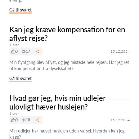
Gå til svaret
Kan jeg kræve kompensation for en
aflyst rejse?
1 svar
0
17
15.12.2024
Min flyafgang blev aflyst, og jeg mistede hele rejsen. Har jeg ret
til kompensation fra flyselskabet?
Gå til svaret
Hvad gør jeg, hvis min udlejer
ulovligt hæver huslejen?
1 svar
0
18
15.12.2024
Min udlejer har hævet huslejen uden varsel. Hvordan kan jeg
klage?