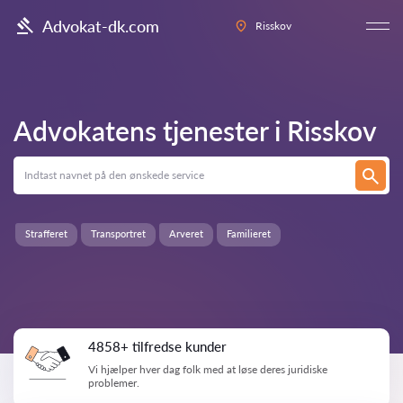
Advokat-dk.com
Risskov
Advokatens tjenester i
Risskov
Strafferet
Transportret
Arveret
Familieret
4858+ tilfredse kunder
Vi hjælper hver dag folk med at løse deres juridiske
problemer.