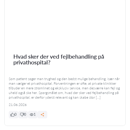
Hvad sker der ved fejlbehandling på
privathospital?
Som patient søger man tryghed og den bedst mulige behandling, især når
man vælger et privathospital. Forventningen er ofte, at private klinikker
tilbyder en mere strømlinet og eksklusiv service, men desværre kan fejl og
uheld også ske her. Spørgsmålet om, hvad der sker ved fejlbehandling på
privathospital, er derfor yderst relevant og kan skabe stor […]
21.06.2026
0
0
1