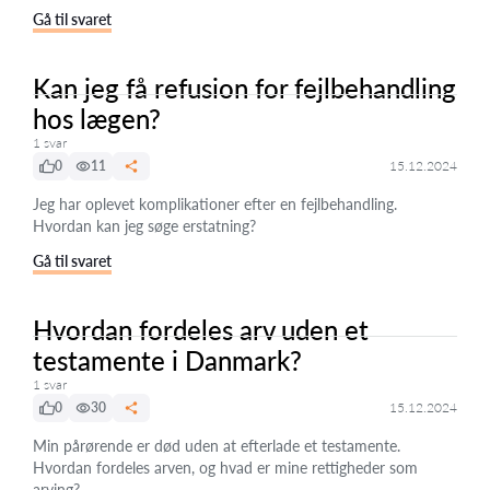
Gå til svaret
Kan jeg få refusion for fejlbehandling
hos lægen?
1 svar
0
11
15.12.2024
Jeg har oplevet komplikationer efter en fejlbehandling.
Hvordan kan jeg søge erstatning?
Gå til svaret
Hvordan fordeles arv uden et
testamente i Danmark?
1 svar
0
30
15.12.2024
Min pårørende er død uden at efterlade et testamente.
Hvordan fordeles arven, og hvad er mine rettigheder som
arving?