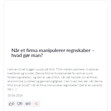
Når et firma manipulerer regnskaber –
hvad gør man?
I erhvervslivet bygger succes på tillid. Tillid mellem partnere, investorer,
kreditorer og kunder. Denne tillid er fundamentet for enhver sund
forretningsrelation, og den er især kritisk, når det handler om et firmas
økonomiske sundhed og gennemsigtighed. Men hvad sker der, når denne
tillid bliver brudt? Når et firma manipulerer regnskaber? Det er et scenarie,
der […]
20.06.2026
0
0
0