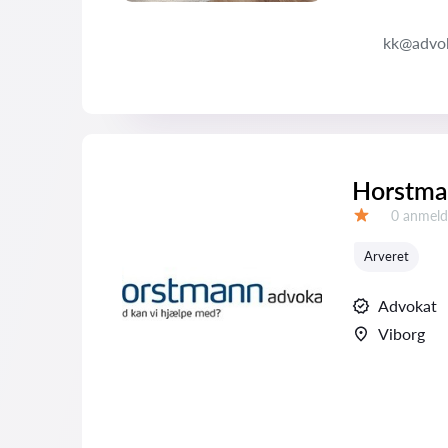
kk@advok
Horstma
Anmeldel
0 anmeld
Bedømmelse:
Arveret
Advokat
Viborg