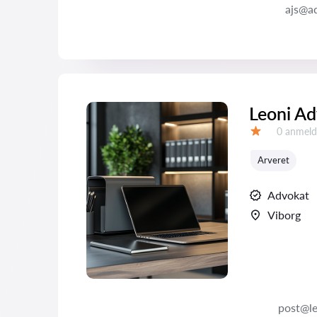
ajs@a
Leoni Ad
Anmeldel
0 anmeld
Bedømmelse:
Arveret
Advokat
Viborg
post@le