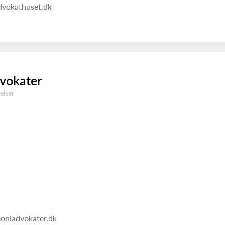
dvokathuset.dk
vokater
ser:
elser
oniadvokater.dk