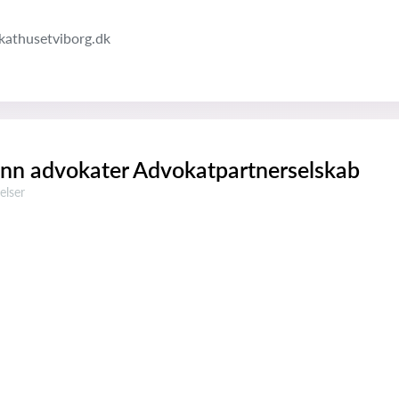
athusetviborg.dk
nn advokater Advokatpartnerselskab
ser:
elser