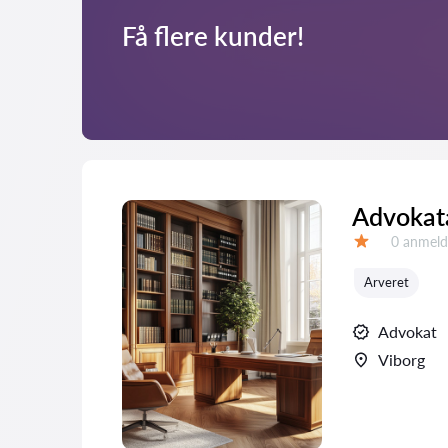
Få flere kunder!
Advokata
Anmeldel
0 anmeld
Bedømmelse:
Arveret
Advokat
Viborg