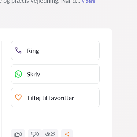
 og præcis vejledning. Når d...
videre
Ring
Skriv
Tilføj til favoritter
0
0
29