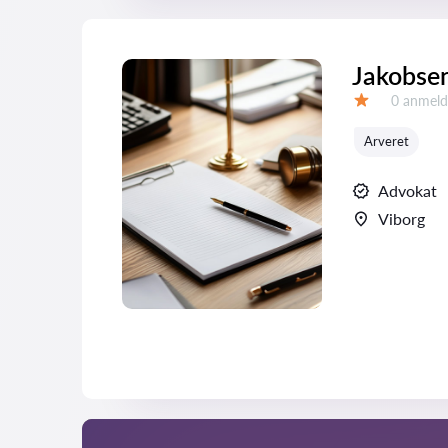
Jakobse
Anmeldel
0 anmeld
Bedømmelse:
Arveret
Advokat
Viborg