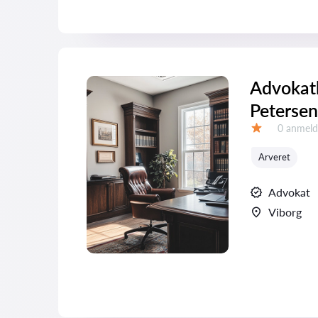
Advokath
Petersen
Anmeldel
0 anmeld
Bedømmelse:
Arveret
Advokat
Viborg