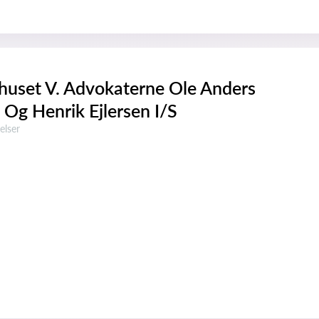
uset V. Advokaterne Ole Anders
 Og Henrik Ejlersen I/S
ser:
elser