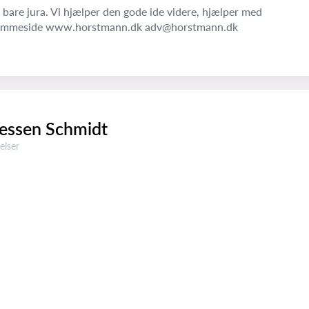
d bare jura. Vi hjælper den gode ide videre, hjælper med
 hjemmeside www.horstmann.dk adv@horstmann.dk
essen Schmidt
ser:
elser