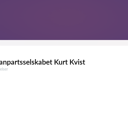
npartsselskabet Kurt Kvist
ser:
elser