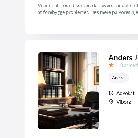
Vi er et all-round kontor, der leverer andet en
at forebygge problemer. Læs mere på vores
Anders J
Anmeldel
0 anmeld
Bedømmelse:
Arveret
Advokat
Viborg