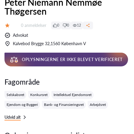
Peter Niemann Nemmøe
Thøgersen
Anmeldelser:
0 anmeldelser
0
0
12
Bedømmelse:
Advokat
Kalvebod Brygge 32,1560 København V
OPLYSNINGERNE ER IKKE BLEVET VERIFICERET
Fagområde
Selskabsret
Konkursret
Intellektuel Ejendomsret
Ejendom og Byggeri
Bank- og Finansieringsret
Arbejdsret
Udvid alt