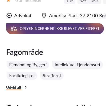
0 anmeldelser
0
0
12
Bedømmelse:
Advokat
Amerika Plads 37,2100 Kø
OPLYSNINGERNE ER IKKE BLEVET VERIFICERET
Fagområde
Ejendom og Byggeri
Intellektuel Ejendomsret
Forsikringsret
Strafferet
Udvid alt