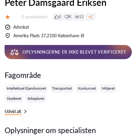
Peter Damsgaard Eriksen
Anmeldelser:
0 anmeldelser
0
0
13
Bedømmelse:
Advokat
Amerika Plads 37,2100 København Ø
OPLYSNINGERNE ER IKKE BLEVET VERIFICERET
Fagområde
Intellektuel Ejendomsret
Transportret
Konkursret
Miljøret
Skatteret
Arbejdsret
Udvid alt
Oplysninger om specialisten