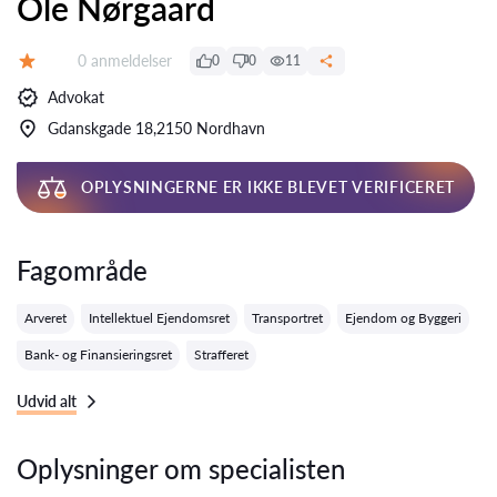
Ole Nørgaard
Anmeldelser:
0 anmeldelser
0
0
11
Bedømmelse:
Advokat
Gdanskgade 18,2150 Nordhavn
OPLYSNINGERNE ER IKKE BLEVET VERIFICERET
Fagområde
Arveret
Intellektuel Ejendomsret
Transportret
Ejendom og Byggeri
Bank- og Finansieringsret
Strafferet
Udvid alt
Oplysninger om specialisten