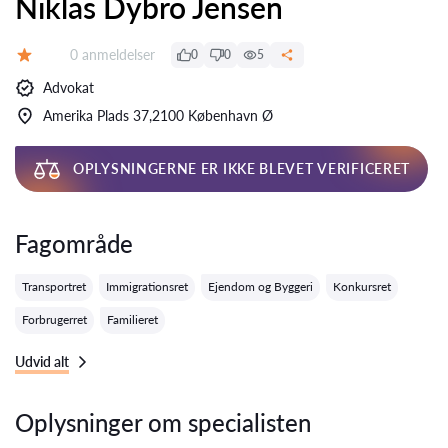
Niklas Dybro Jensen
Anmeldelser:
0 anmeldelser
0
0
5
Bedømmelse:
Advokat
Amerika Plads 37,2100 København Ø
OPLYSNINGERNE ER IKKE BLEVET VERIFICERET
Fagområde
Transportret
Immigrationsret
Ejendom og Byggeri
Konkursret
Forbrugerret
Familieret
Udvid alt
Oplysninger om specialisten