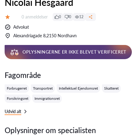
Nicolai Hesgaard
Anmeldelser:
0 anmeldelser
0
0
12
Bedømmelse:
Advokat
Alexandriagade 8,2150 Nordhavn
OPLYSNINGERNE ER IKKE BLEVET VERIFICERET
Fagområde
Forbrugerret
Transportret
Intellektuel Ejendomsret
Skatteret
Forsikringsret
Immigrationsret
Udvid alt
Oplysninger om specialisten