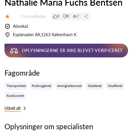
Nathalie Maria Fuchs Bentsen
Anmeldelser:
0 anmeldelser
0
0
7
Bedømmelse:
Advokat
Esplanaden 8A,1263 København K
OPLYSNINGERNE ER IKKE BLEVET VERIFICERET
Fagområde
Transportret
Forbrugerret
Immigrationsret
Skatteret
Strafferet
Konkursret
Udvid alt
Oplysninger om specialisten