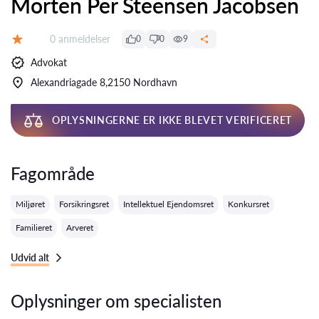
Morten Per Steensen Jacobsen
Anmeldelser:
0 anmeldelser
0
0
9
Bedømmelse:
Advokat
Alexandriagade 8,2150 Nordhavn
OPLYSNINGERNE ER IKKE BLEVET VERIFICERET
Fagområde
Miljøret
Forsikringsret
Intellektuel Ejendomsret
Konkursret
Familieret
Arveret
Udvid alt
Oplysninger om specialisten