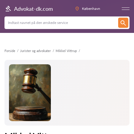
Tilbage
Advokat-dk.com
København
Forside
Jurister og advokater
Mikkel Vittrup