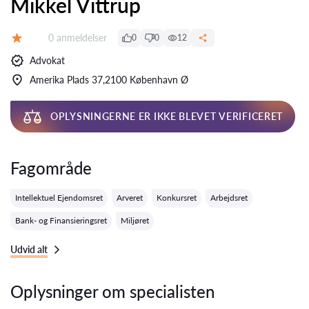
Mikkel Vittrup
Anmeldelser:
0 anmeldelser
0
0
12
Bedømmelse:
Advokat
Amerika Plads 37,2100 København Ø
OPLYSNINGERNE ER IKKE BLEVET VERIFICERET
Fagområde
Intellektuel Ejendomsret
Arveret
Konkursret
Arbejdsret
Bank- og Finansieringsret
Miljøret
Udvid alt
Oplysninger om specialisten