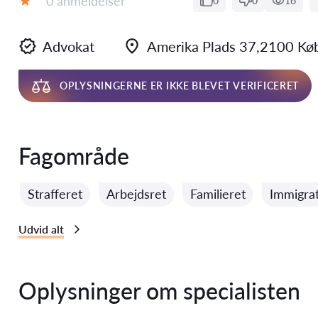
0 anmeldelser
0
0
16
Bedømmelse:
Advokat
Amerika Plads 37,2100 Kø
OPLYSNINGERNE ER IKKE BLEVET VERIFICERET
Fagområde
Strafferet
Arbejdsret
Familieret
Immigrat
Udvid alt
Oplysninger om specialisten