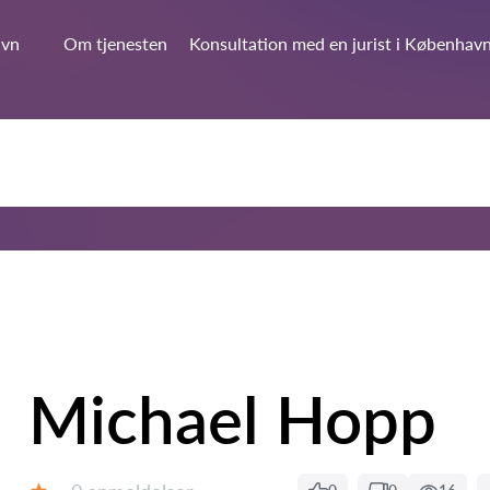
avn
Om tjenesten
Konsultation med en jurist i Københav
Michael Hopp
Anmeldelser: