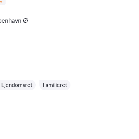
benhavn Ø
l Ejendomsret
Familieret