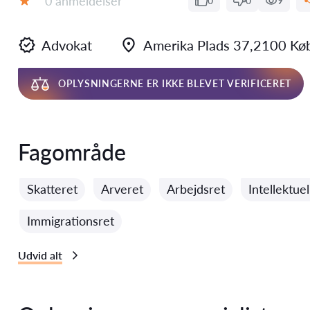
0 anmeldelser
0
0
9
Bedømmelse:
Advokat
Amerika Plads 37,2100 Kø
OPLYSNINGERNE ER IKKE BLEVET VERIFICERET
Fagområde
Skatteret
Arveret
Arbejdsret
Intellektue
Immigrationsret
Udvid alt