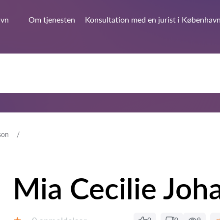
avn
Om tjenesten
Konsultation med en jurist i Københav
son
Mia Cecilie Joh
Anmeldelser: