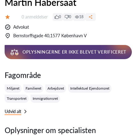
Martin Habersaat
Anmeldelser:
0 anmeldelser
0
0
18
Bedømmelse:
Advokat
Bernstorffsgade 40,1577 København V
OPLYSNINGERNE ER IKKE BLEVET VERIFICERET
Fagområde
Miljøret
Familieret
Arbejdsret
Intellektuel Ejendomsret
Transportret
Immigrationsret
Udvid alt
Oplysninger om specialisten