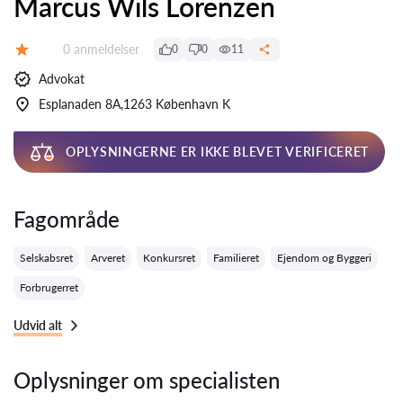
Marcus Wils Lorenzen
Anmeldelser:
0 anmeldelser
0
0
11
Bedømmelse:
Advokat
Esplanaden 8A,1263 København K
OPLYSNINGERNE ER IKKE BLEVET VERIFICERET
Fagområde
Selskabsret
Arveret
Konkursret
Familieret
Ejendom og Byggeri
Forbrugerret
Udvid alt
Oplysninger om specialisten