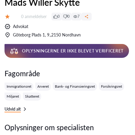
Mads Willer Skytte
Anmeldelser:
0 anmeldelser
0
0
7
Bedømmelse:
Advokat
Göteborg Plads 1, 9.,2150 Nordhavn
OPLYSNINGERNE ER IKKE BLEVET VERIFICERET
Fagområde
Immigrationsret
Arveret
Bank- og Finansieringsret
Forsikringsret
Miljøret
Skatteret
Udvid alt
Oplysninger om specialisten