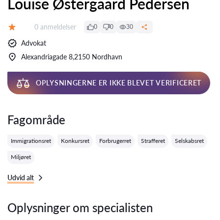
Louise Østergaard Pedersen
Anmeldelser:
0 anmeldelser
0
0
30
Bedømmelse:
Advokat
Alexandriagade 8,2150 Nordhavn
OPLYSNINGERNE ER IKKE BLEVET VERIFICERET
Fagområde
Immigrationsret
Konkursret
Forbrugerret
Strafferet
Selskabsret
Miljøret
Udvid alt
Oplysninger om specialisten