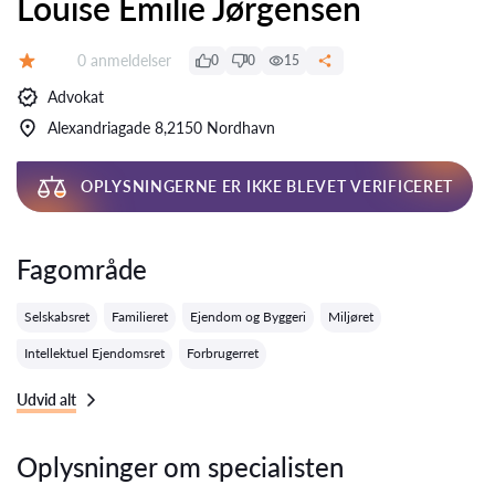
Louise Emilie Jørgensen
Anmeldelser:
0 anmeldelser
0
0
15
Bedømmelse:
Advokat
Alexandriagade 8,2150 Nordhavn
OPLYSNINGERNE ER IKKE BLEVET VERIFICERET
Fagområde
Selskabsret
Familieret
Ejendom og Byggeri
Miljøret
Intellektuel Ejendomsret
Forbrugerret
Udvid alt
Oplysninger om specialisten