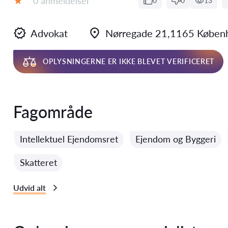
0 anmeldelser
0
0
13
Bedømmelse:
Advokat
Nørregade 21,1165 Køben
OPLYSNINGERNE ER IKKE BLEVET VERIFICERET
Fagområde
Intellektuel Ejendomsret
Ejendom og Byggeri
Skatteret
Udvid alt