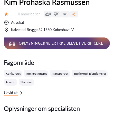
Kim Prohaska Rasmussen
Anmeldelser:
0 anmeldelser
0
0
1
Bedømmelse:
Advokat
Kalvebod Brygge 32,1560 København V
OPLYSNINGERNE ER IKKE BLEVET VERIFICERET
Fagområde
Konkursret
Immigrationsret
Transportret
Intellektuel Ejendomsret
Arveret
Skatteret
Udvid alt
Oplysninger om specialisten