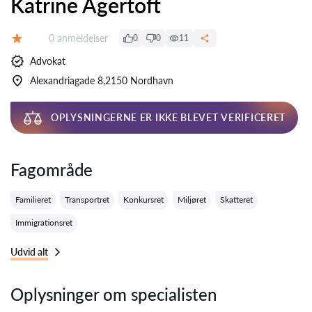
Katrine Agertoft
Anmeldelser:
0 anmeldelser
0
0
11
Bedømmelse:
Advokat
Alexandriagade 8,2150 Nordhavn
OPLYSNINGERNE ER IKKE BLEVET VERIFICERET
Fagområde
Familieret
Transportret
Konkursret
Miljøret
Skatteret
Immigrationsret
Udvid alt
Oplysninger om specialisten