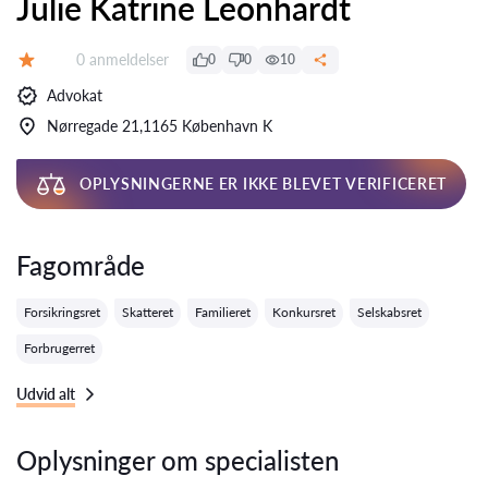
Julie Katrine Leonhardt
Anmeldelser:
0 anmeldelser
0
0
10
Bedømmelse:
Advokat
Nørregade 21,1165 København K
OPLYSNINGERNE ER IKKE BLEVET VERIFICERET
Fagområde
Forsikringsret
Skatteret
Familieret
Konkursret
Selskabsret
Forbrugerret
Udvid alt
Oplysninger om specialisten