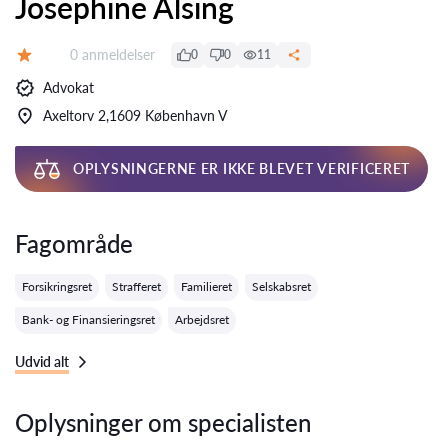
Josephine Alsing
Anmeldelser:
0 anmeldelser
0
0
11
Bedømmelse:
Advokat
Axeltorv 2,1609 København V
OPLYSNINGERNE ER IKKE BLEVET VERIFICERET
Fagområde
Forsikringsret
Strafferet
Familieret
Selskabsret
Bank- og Finansieringsret
Arbejdsret
Udvid alt
Oplysninger om specialisten