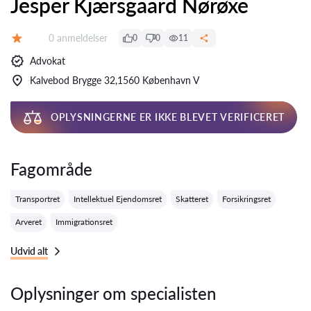
Jesper Kjærsgaard Nørøxe
Anmeldelser:
0 anmeldelser
0
0
11
Bedømmelse:
Advokat
Kalvebod Brygge 32,1560 København V
OPLYSNINGERNE ER IKKE BLEVET VERIFICERET
Fagområde
Transportret
Intellektuel Ejendomsret
Skatteret
Forsikringsret
Arveret
Immigrationsret
Udvid alt
Oplysninger om specialisten