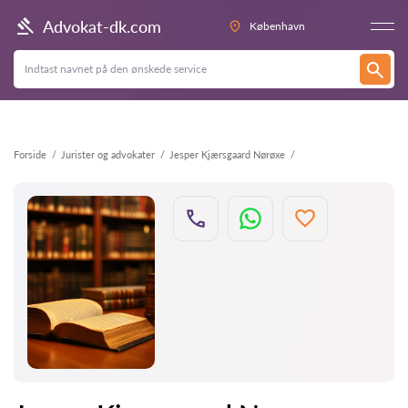
Tilbage
Advokat-dk.com
København
Forside
Jurister og advokater
Jesper Kjærsgaard Nørøxe