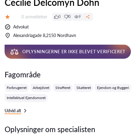
Cecilie Delcomyn Dohn
Anmeldelser:
0 anmeldelser
0
0
9
Bedømmelse:
Advokat
Alexandriagade 8,2150 Nordhavn
OPLYSNINGERNE ER IKKE BLEVET VERIFICERET
Fagområde
Forbrugerret
Arbejdsret
Strafferet
Skatteret
Ejendom og Byggeri
Intellektuel Ejendomsret
Udvid alt
Oplysninger om specialisten