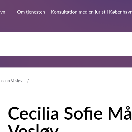
avn
Om tjenesten
Konsultation med en jurist i Københav
ensson Vesløv
Cecilia Sofie M
Vesløv