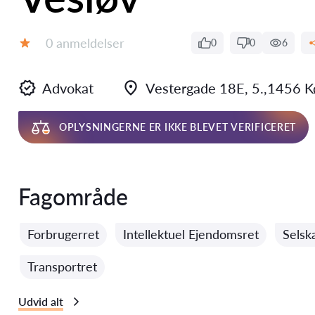
Anmeldelser:
0 anmeldelser
0
0
6
Bedømmelse:
Advokat
Vestergade 18E, 5.,1456 
OPLYSNINGERNE ER IKKE BLEVET VERIFICERET
Fagområde
Forbrugerret
Intellektuel Ejendomsret
Selsk
Transportret
Udvid alt