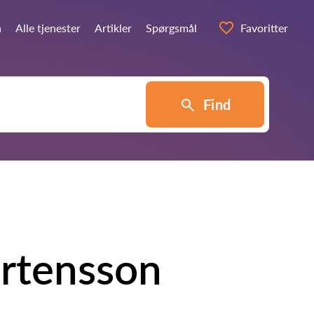
n
Alle tjenester
Artikler
Spørgsmål
Favoritter
Find
årtensson