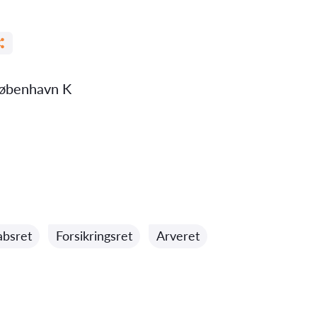
København K
absret
Forsikringsret
Arveret