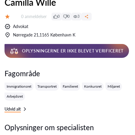
Camilla Wille
Anmeldelser:
0 anmeldelser
0
0
3
Bedømmelse:
Advokat
Nørregade 21,1165 København K
OPLYSNINGERNE ER IKKE BLEVET VERIFICERET
Fagområde
Immigrationsret
Transportret
Familieret
Konkursret
Miljøret
Arbejdsret
Udvid alt
Oplysninger om specialisten