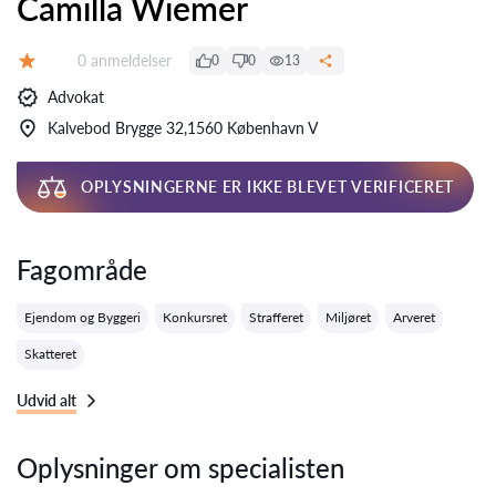
Camilla Wiemer
Anmeldelser:
0 anmeldelser
0
0
13
Bedømmelse:
Advokat
Kalvebod Brygge 32,1560 København V
OPLYSNINGERNE ER IKKE BLEVET VERIFICERET
Fagområde
Ejendom og Byggeri
Konkursret
Strafferet
Miljøret
Arveret
Skatteret
Udvid alt
Oplysninger om specialisten