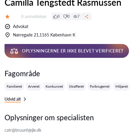
Camilla Tengstedt Rasmussen
Anmeldelser:
0 anmeldelser
0
0
7
Bedømmelse:
Advokat
Nørregade 21,1165 København K
OPLYSNINGERNE ER IKKE BLEVET VERIFICERET
Fagområde
Familieret
Arveret
Konkursret
Strafferet
Forbrugerret
Miljøret
Udvid alt
Oplysninger om specialisten
catr@bruunhjejle.dk