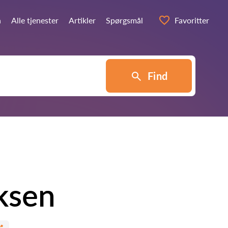
n
Alle tjenester
Artikler
Spørgsmål
Favoritter
Find
iksen