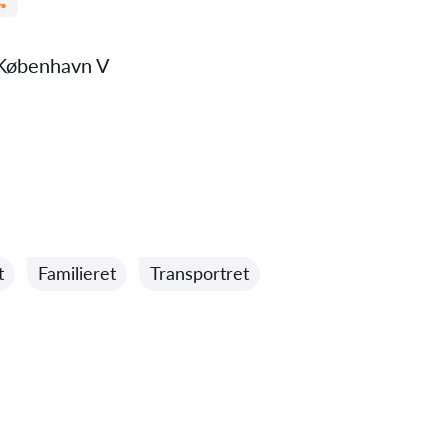
København V
t
Familieret
Transportret