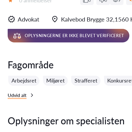
0 anmeldelser
0
0
9
Bedømmelse:
Advokat
Kalvebod Brygge 32,1560 
OPLYSNINGERNE ER IKKE BLEVET VERIFICERET
Fagområde
Arbejdsret
Miljøret
Strafferet
Konkursre
Udvid alt
Oplysninger om specialisten