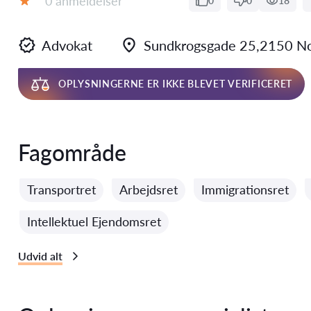
0 anmeldelser
0
0
18
Bedømmelse:
Advokat
Sundkrogsgade 25,2150 N
OPLYSNINGERNE ER IKKE BLEVET VERIFICERET
Fagområde
Transportret
Arbejdsret
Immigrationsret
Intellektuel Ejendomsret
Udvid alt