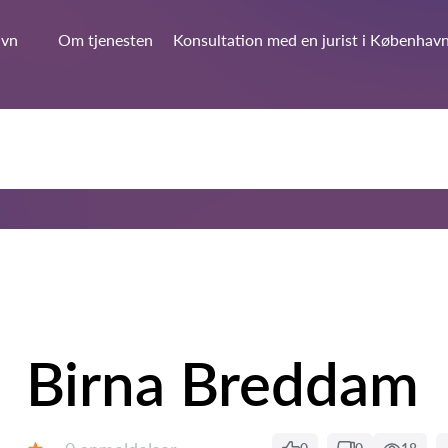
avn
Om tjenesten
Konsultation med en jurist i Københav
Birna Breddam
Anmeldelser: