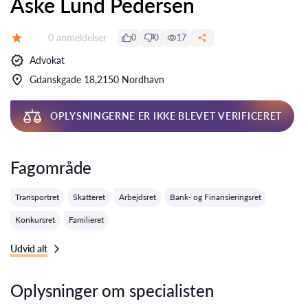
Aske Lund Pedersen
Anmeldelser:
0 anmeldelser
0
0
17
Bedømmelse:
Advokat
Gdanskgade 18,2150 Nordhavn
OPLYSNINGERNE ER IKKE BLEVET VERIFICERET
Fagområde
Transportret
Skatteret
Arbejdsret
Bank- og Finansieringsret
Konkursret
Familieret
Udvid alt
Oplysninger om specialisten