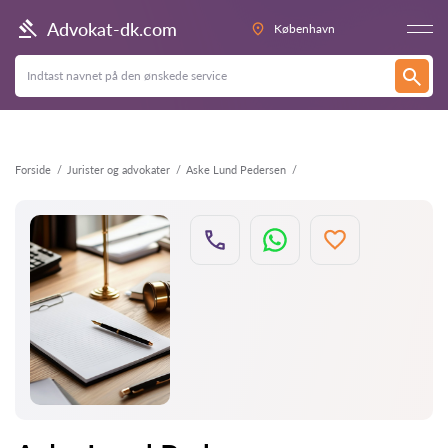
Tilbage
Advokat-dk.com
København
Forside
Jurister og advokater
Aske Lund Pedersen