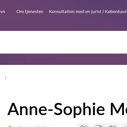
avn
Om tjenesten
Konsultation med en jurist i Københav
n
Anne-Sophie M
Anmeldelser: