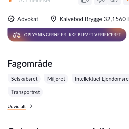
0 anmeldelser
0
0
9
Bedømmelse:
Advokat
Kalvebod Brygge 32,1560 
OPLYSNINGERNE ER IKKE BLEVET VERIFICERET
Fagområde
Selskabsret
Miljøret
Intellektuel Ejendomsre
Transportret
Udvid alt