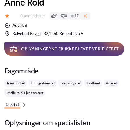
Anne Rold
Anmeldelser:
0 anmeldelser
0
0
17
Bedømmelse:
Advokat
Kalvebod Brygge 32,1560 København V
OPLYSNINGERNE ER IKKE BLEVET VERIFICERET
Fagområde
Transportret
Immigrationsret
Forsikringsret
Skatteret
Arveret
Intellektuel Ejendomsret
Udvid alt
Oplysninger om specialisten