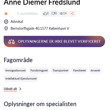
Anne Diemer Fredslund
Anmeldelser:
0 anmeldelser
0
0
14
Bedømmelse:
Advokat
Bernstorffsgade 40,1577 København V
OPLYSNINGERNE ER IKKE BLEVET VERIFICERET
Fagområde
Immigrationsret
Forsikringsret
Transportret
Familieret
Arveret
Intellektuel Ejendomsret
Udvid alt
Oplysninger om specialisten