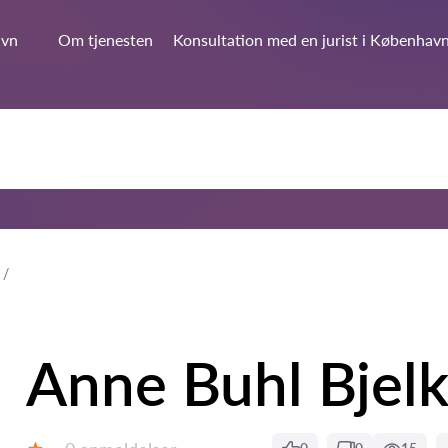
avn
Om tjenesten
Konsultation med en jurist i Københav
Anne Buhl Bjel
Anmeldelser: