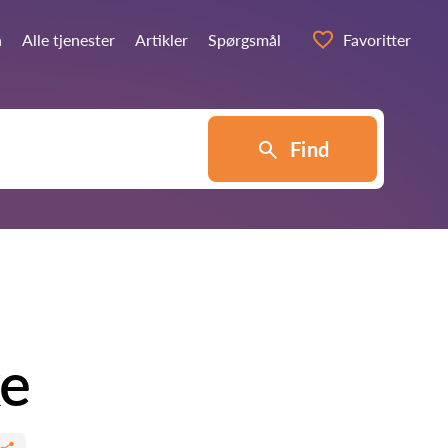
n
Alle tjenester
Artikler
Spørgsmål
Favoritter
Find
ke