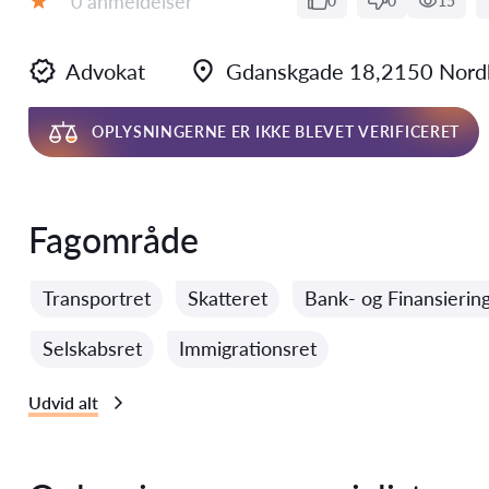
0 anmeldelser
0
0
15
Bedømmelse:
Advokat
Gdanskgade 18,2150 Nord
OPLYSNINGERNE ER IKKE BLEVET VERIFICERET
Fagområde
Transportret
Skatteret
Bank- og Finansierin
Selskabsret
Immigrationsret
Udvid alt