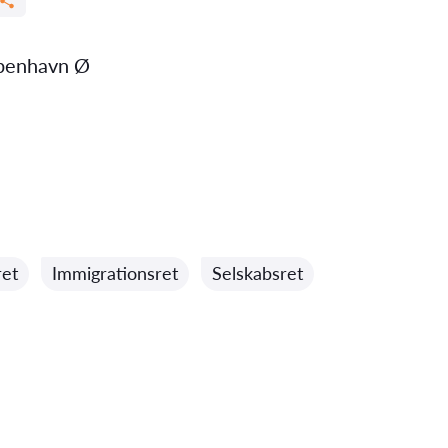
benhavn Ø
ret
Immigrationsret
Selskabsret