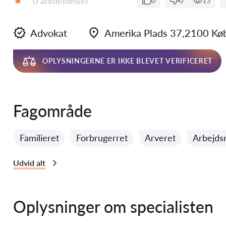
0 anmeldelser
0
0
15
Bedømmelse:
Advokat
Amerika Plads 37,2100 Kø
OPLYSNINGERNE ER IKKE BLEVET VERIFICERET
Fagområde
Familieret
Forbrugerret
Arveret
Arbejds
Udvid alt
Oplysninger om specialisten