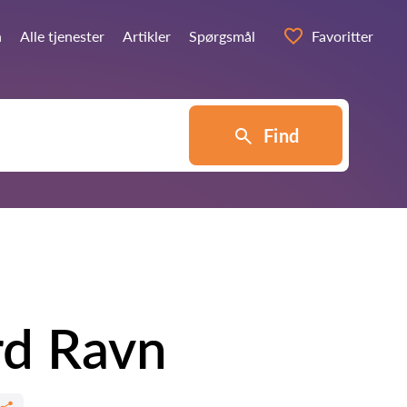
n
Alle tjenester
Artikler
Spørgsmål
Favoritter
Find
rd Ravn