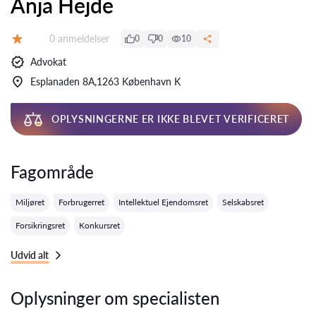
Anja Hejde
Anmeldelser:
0 anmeldelser
0
0
10
Bedømmelse:
Advokat
Esplanaden 8A,1263 København K
OPLYSNINGERNE ER IKKE BLEVET VERIFICERET
Fagområde
Miljøret
Forbrugerret
Intellektuel Ejendomsret
Selskabsret
Forsikringsret
Konkursret
Udvid alt
Oplysninger om specialisten