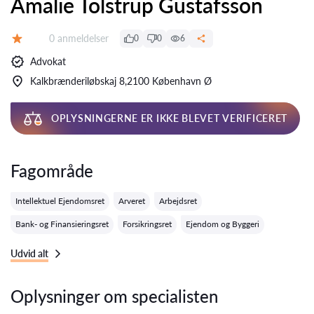
Amalie Tolstrup Gustafsson
Anmeldelser:
0 anmeldelser
0
0
6
Bedømmelse:
Advokat
Kalkbrænderiløbskaj 8,2100 København Ø
OPLYSNINGERNE ER IKKE BLEVET VERIFICERET
Fagområde
Intellektuel Ejendomsret
Arveret
Arbejdsret
Bank- og Finansieringsret
Forsikringsret
Ejendom og Byggeri
Udvid alt
Oplysninger om specialisten