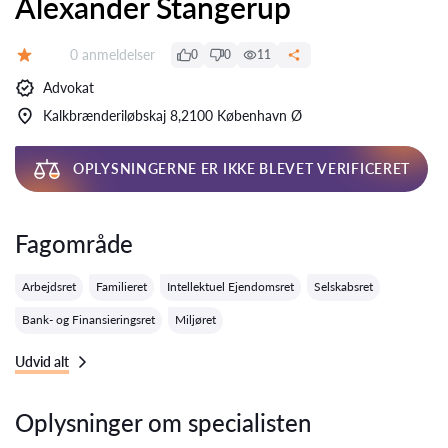
Alexander Stangerup
Anmeldelser:
0 anmeldelser
0
0
11
Bedømmelse:
Advokat
Kalkbrænderiløbskaj 8,2100 København Ø
OPLYSNINGERNE ER IKKE BLEVET VERIFICERET
Fagområde
Arbejdsret
Familieret
Intellektuel Ejendomsret
Selskabsret
Bank- og Finansieringsret
Miljøret
Udvid alt
Oplysninger om specialisten