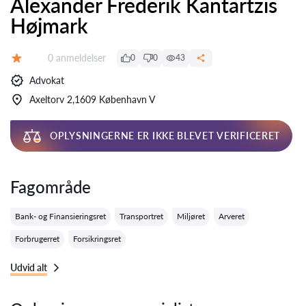
Alexander Frederik Kantartzis
Højmark
Anmeldelser:
0 anmeldelser
0
0
43
Bedømmelse:
Advokat
Axeltorv 2,1609 København V
OPLYSNINGERNE ER IKKE BLEVET VERIFICERET
Fagområde
Bank- og Finansieringsret
Transportret
Miljøret
Arveret
Forbrugerret
Forsikringsret
Udvid alt