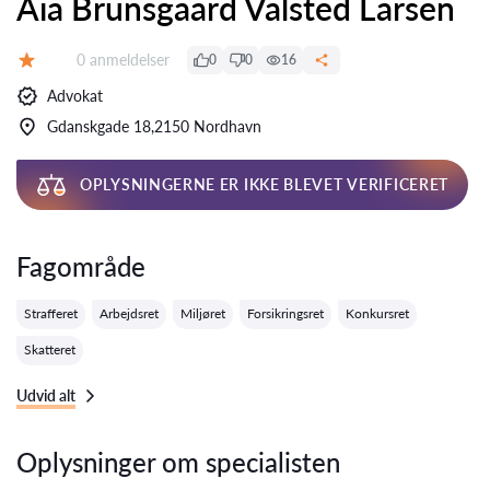
Aia Brunsgaard Valsted Larsen
Anmeldelser:
0 anmeldelser
0
0
16
Bedømmelse:
Advokat
Gdanskgade 18,2150 Nordhavn
OPLYSNINGERNE ER IKKE BLEVET VERIFICERET
Fagområde
Strafferet
Arbejdsret
Miljøret
Forsikringsret
Konkursret
Skatteret
Udvid alt
Oplysninger om specialisten