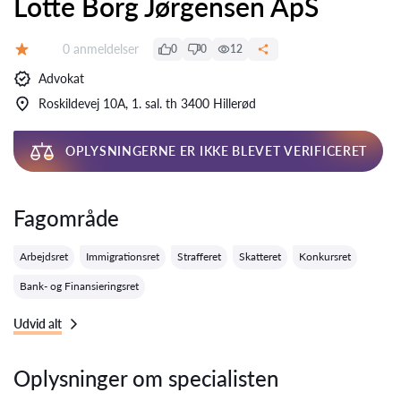
Lotte Borg Jørgensen ApS
Anmeldelser:
0 anmeldelser
0
0
12
Bedømmelse:
Advokat
Roskildevej 10A, 1. sal. th 3400 Hillerød
OPLYSNINGERNE ER IKKE BLEVET VERIFICERET
Fagområde
Arbejdsret
Immigrationsret
Strafferet
Skatteret
Konkursret
Bank- og Finansieringsret
Udvid alt
Oplysninger om specialisten