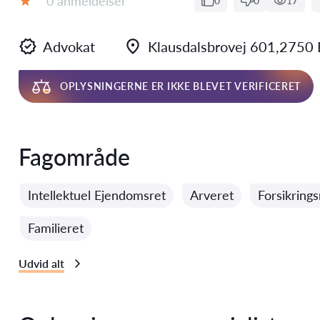
0 anmeldelser
0
0
17
Bedømmelse:
Advokat
Klausdalsbrovej 601,2750 
OPLYSNINGERNE ER IKKE BLEVET VERIFICERET
Fagområde
Intellektuel Ejendomsret
Arveret
Forsikrings
Familieret
Udvid alt